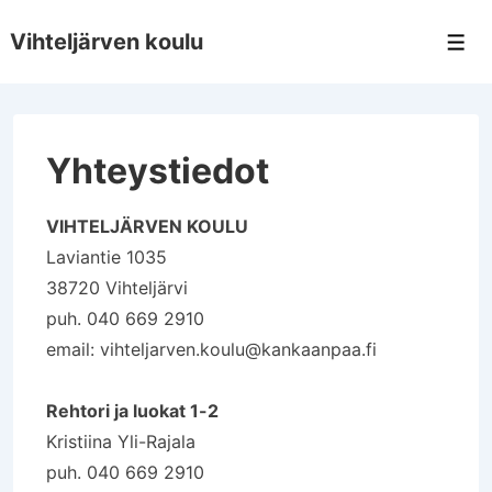
↓
Vihteljärven koulu
Siirry
Val
pääsisältöön
Yhteystiedot
VIHTELJÄRVEN KOULU
Laviantie 1035
38720 Vihteljärvi
puh. 040 669 2910
email: vihteljarven.koulu@kankaanpaa.fi
Rehtori ja luokat 1-2
Kristiina Yli-Rajala
puh. 040 669 2910