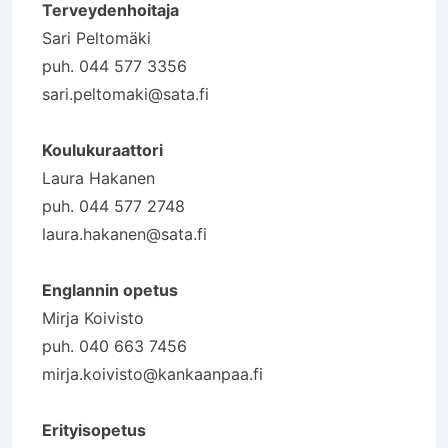
Terveydenhoitaja
Sari Peltomäki
puh. 044 577 3356
sari.peltomaki@sata.fi
Koulukuraattori
Laura Hakanen
puh. 044 577 2748
laura.hakanen@sata.fi
Englannin opetus
Mirja Koivisto
puh. 040 663 7456
mirja.koivisto@kankaanpaa.fi
Erityisopetus