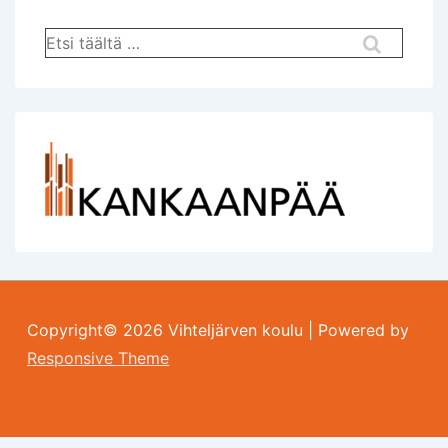
Hae:
Copyright© 2026
Vihteljärven koulu
| Powered by
Responsive Theme